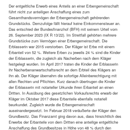
Der entgeltliche Erwerb eines Anteils an einer Erbengemeinschaft
führt nicht zur anteiligen Anschaffung eines zum
Gesamthandsvermögen der Erbengemeinschaft gehörenden
Grundstücks. Demzufolge fällt hierauf keine Einkommensteuer an.
Das entschied der Bundesfinanzhof (BFH) mit seinem Urteil vom
26. September 2023 (IX R 13/22). Im Streitfall gehörten mehrere
Grundstücke zum Vermögen einer Erbengemeinschaft. Die
Erblasserin war 2015 verstorben. Der Kläger ist Erbe mit einem
Erbanteil von 52 %. Weitere Erben zu jeweils 24 % sind die Kinder
der Erblasserin, die zugleich als Nacherben nach dem Kläger
festgelegt wurden. Im April 2017 traten die Kinder der Erblasserin
ihr Nacherbenanwartschaftsrecht an dem Erbteil des Klägers an
ihn ab. Der Kläger übernahm die sofortige Alleinberechtigung mit
allen Rechten und Pflichten. Kurz danach übertrugen die Kinder
der Erblasserin mit notarieller Urkunde ihren Erbanteil an einen
Dritten. In Ausübung des gesetzlichen Vorkaufsrechts erwarb der
Kläger im Oktober 2017 diese Erbanteile ebenfalls notariell
beurkundet. Zugleich wurde die Erbengemeinschaft
auseinandergesetzt. Im Februar 2018 veräußerte der Kläger den
Grundbesitz. Das Finanzamt ging davon aus, dass hinsichtlich des
Erwerbs der Erbanteile von dem Dritten eine anteilige entgeltliche
Anschaffung des Grundbesitzes in Höhe von 48 % durch den